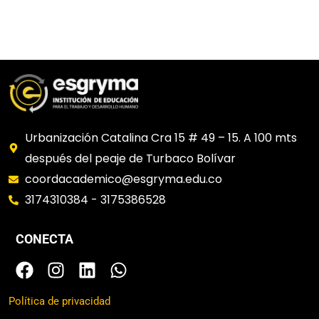
Urbanización Catalina Cra 15 # 49 – 15. A 100 mts
después del peaje de Turbaco Bolívar
coordacademico@esgryma.edu.co
3174310384 - 3175386528
CONECTA
F
I
L
W
a
n
i
h
c
s
n
a
Política de privacidad