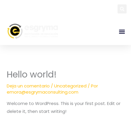
Ir
al
contenido
Sobre La
Hello world!
Deja un comentario
/
Uncategorized
/ Por
emora@esgrymaconsulting.com
Welcome to WordPress. This is your first post. Edit or
delete it, then start writing!