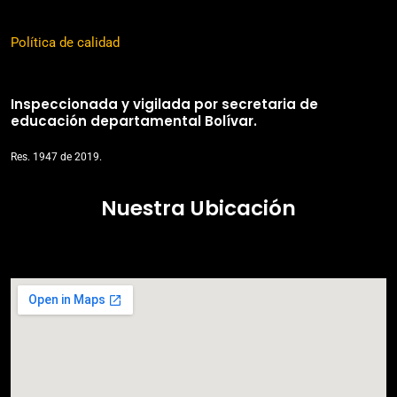
e
t
k
t
b
a
e
s
o
g
d
a
Política de calidad
o
r
i
p
k
a
n
p
Inspeccionada y vigilada por secretaria de
m
educación departamental Bolívar.
Res. 1947 de 2019.
Nuestra Ubicación